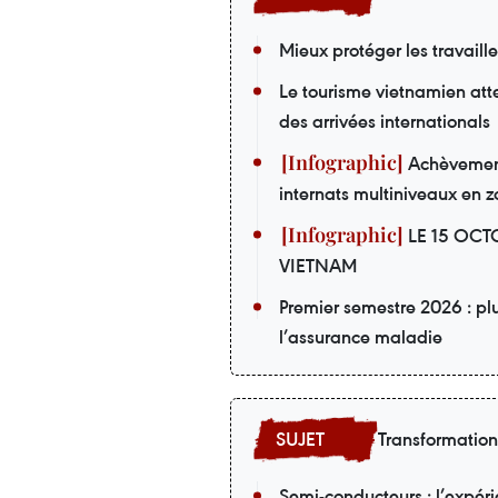
Mieux protéger les travaill
Le tourisme vietnamien att
des arrivées internationals
Achèvement 
internats multiniveaux en z
LE 15 OCT
VIETNAM
Premier semestre 2026 : pl
l’assurance maladie
Transformatio
Semi-conducteurs : l’expér