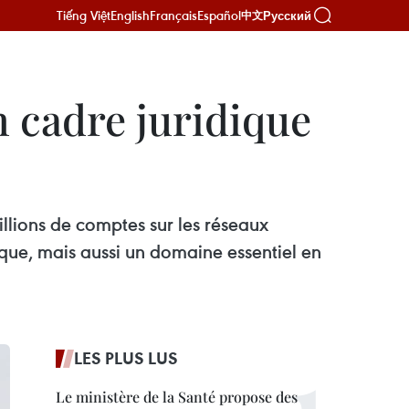
Tiếng Việt
English
Français
Español
Русский
中文
n cadre juridique
illions de comptes sur les réseaux
ue, mais aussi un domaine essentiel en
LES PLUS LUS
Le ministère de la Santé propose des