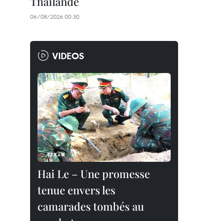
Thaïlande
06/08/2026 00:30
VIDEOS
Hai Le – Une promesse
tenue envers les
camarades tombés au