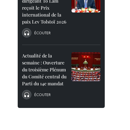
dirigeant To Lam
reçoit le Prix
international de la
paix Lev Tolstoï 2026
ÉCOUTER
Actualité de la
semaine : Ouverture
du troisième Plénum
du Comité central du
Parti du 14e mandat
ÉCOUTER