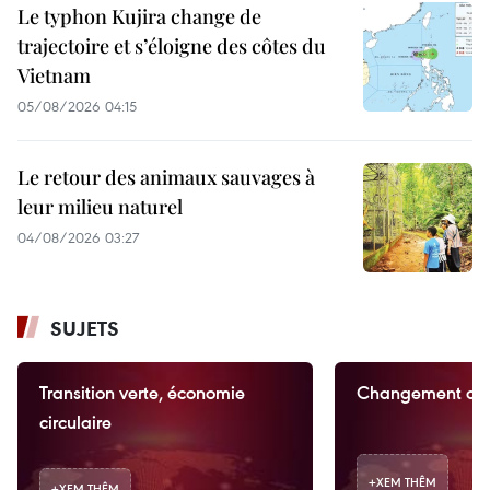
Le typhon Kujira change de
trajectoire et s’éloigne des côtes du
Vietnam
05/08/2026 04:15
Le retour des animaux sauvages à
leur milieu naturel
04/08/2026 03:27
SUJETS
Transition verte, économie
Changement cli
circulaire
+
XEM THÊM
+
XEM THÊM