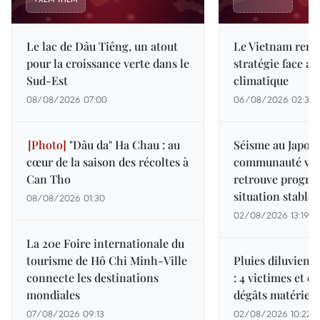
Le lac de Dâu Tiêng, un atout
Le Vietnam renf
pour la croissance verte dans le
stratégie face 
Sud-Est
climatique
08/08/2026 07:00
06/08/2026 02:37
"Dâu da" Ha Chau : au
Séisme au Japon :
cœur de la saison des récoltes à
communauté vi
Can Tho
retrouve progre
situation stable
08/08/2026 01:30
02/08/2026 13:19
La 20e Foire internationale du
tourisme de Hô Chi Minh-Ville
Pluies diluvienn
connecte les destinations
: 4 victimes et 
mondiales
dégâts matériels
07/08/2026 09:13
02/08/2026 10:22