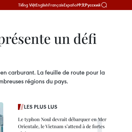
Tiếng Việt
English
Français
Español
Русский
中文
présente un défi
en carburant. La feuille de route pour la
ombreuses régions du pays.
LES PLUS LUS
Le typhon Noul devrait débarquer en Mer
Orientale, le Vietnam s’attend à de fortes