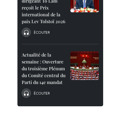
dirigeant To Lam
reçoit le Prix
international de la
paix Lev Tolstoï 2026
ÉCOUTER
Actualité de la
semaine : Ouverture
du troisième Plénum
du Comité central du
Parti du 14e mandat
ÉCOUTER