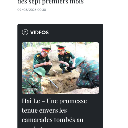
des sept premiers mois
09/08/2026 00:30
VIDEOS
Hai Le – Une promesse
tenue envers les
camarades tombés au