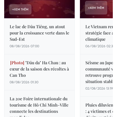
+
XEM THÊM
+
XEM THÊM
Le lac de Dâu Tiêng, un atout
Le Vietnam renf
pour la croissance verte dans le
stratégie face 
Sud-Est
climatique
08/08/2026 07:00
06/08/2026 02:37
"Dâu da" Ha Chau : au
Séisme au Japon :
cœur de la saison des récoltes à
communauté vi
Can Tho
retrouve progre
situation stable
08/08/2026 01:30
02/08/2026 13:19
La 20e Foire internationale du
tourisme de Hô Chi Minh-Ville
Pluies diluvienn
connecte les destinations
: 4 victimes et 