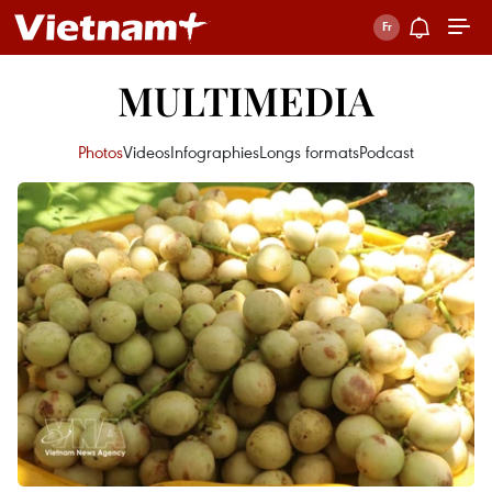
MULTIMEDIA
Photos
Videos
Infographies
Longs formats
Podcast