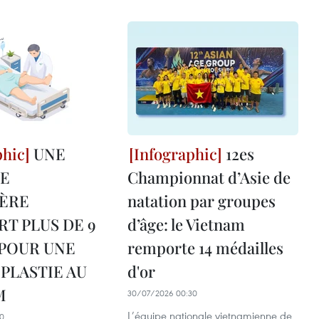
UNE
12es
TE
Championnat d’Asie de
ÈRE
natation par groupes
T PLUS DE 9
d’âge: le Vietnam
 POUR UNE
remporte 14 médailles
PLASTIE AU
d'or
M
30/07/2026 00:30
L’équipe nationale vietnamienne de
0