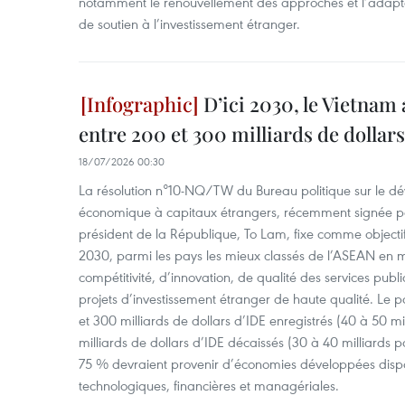
notamment le renouvellement des approches et l’adaptati
de soutien à l’investissement étranger.
D’ici 2030, le Vietnam 
entre 200 et 300 milliards de dollar
18/07/2026 00:30
La résolution n°10-NQ/TW du Bureau politique sur le d
économique à capitaux étrangers, récemment signée par 
président de la République, To Lam, fixe comme objectif d
2030, parmi les pays les mieux classés de l’ASEAN en ma
compétitivité, d’innovation, de qualité des services publi
projets d’investissement étranger de haute qualité. Le p
et 300 milliards de dollars d’IDE enregistrés (40 à 50 mi
milliards de dollars d’IDE décaissés (30 à 40 milliards p
75 % devraient provenir d’économies développées disp
technologiques, financières et managériales.