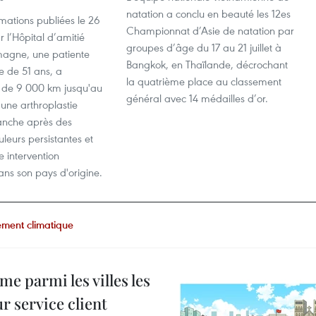
natation a conclu en beauté les 12es
rmations publiées le 26
Championnat d’Asie de natation par
r l’Hôpital d’amitié
groupes d’âge du 17 au 21 juillet à
magne, une patiente
Bangkok, en Thaïlande, décrochant
e de 51 ans, a
la quatrième place au classement
 de 9 000 km jusqu'au
général avec 14 médailles d’or.
une arthroplastie
hanche après des
leurs persistantes et
e intervention
ans son pays d'origine.
ment climatique
e parmi les villes les
r service client