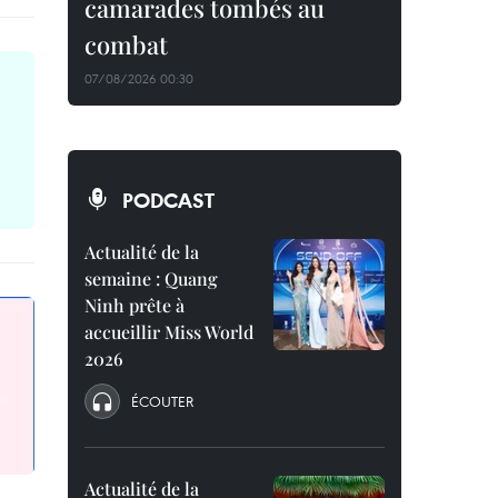
camarades tombés au
combat
07/08/2026 00:30
PODCAST
Actualité de la
semaine : Quang
Ninh prête à
accueillir Miss World
2026
ÉCOUTER
Actualité de la