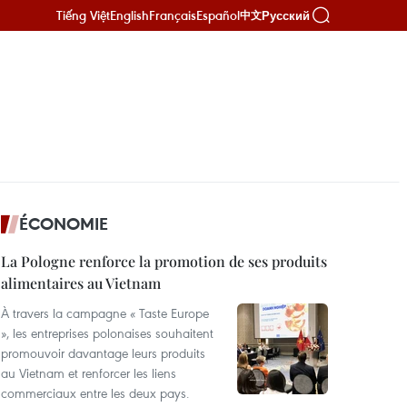
Tiếng Việt
English
Français
Español
Русский
中文
ÉCONOMIE
La Pologne renforce la promotion de ses produits
alimentaires au Vietnam
À travers la campagne « Taste Europe
», les entreprises polonaises souhaitent
promouvoir davantage leurs produits
au Vietnam et renforcer les liens
commerciaux entre les deux pays.