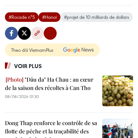
#Rocade n°5
#Hanoi
#projet de 10 milliards de dollars
Theo dõi VietnamPlus
VOIR PLUS
"Dâu da" Ha Chau : au cœur
de la saison des récoltes à Can Tho
08/08/2026 01:30
Dong Thap renforce le contrôle de sa
flotte de pêche et la traçabilité des