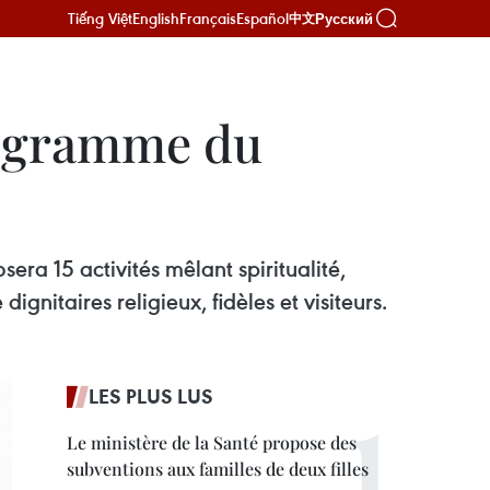
Tiếng Việt
English
Français
Español
Русский
中文
programme du
ra 15 activités mêlant spiritualité,
ignitaires religieux, fidèles et visiteurs.
LES PLUS LUS
Le ministère de la Santé propose des
subventions aux familles de deux filles