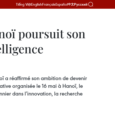
Tiếng Việt
English
Français
Español
Русский
中文
noï poursuit son
elligence
oï a réaffirmé son ambition de devenir
tive organisée le 16 mai à Hanoï, le
nnier dans l’innovation, la recherche