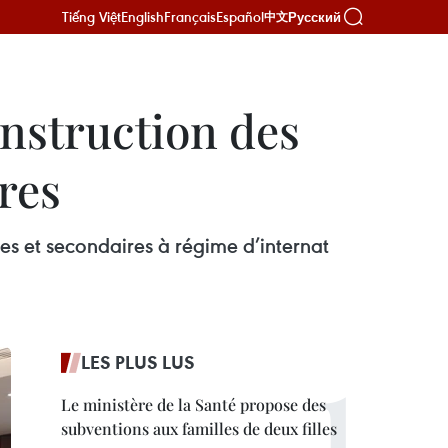
Tiếng Việt
English
Français
Español
Русский
中文
onstruction des
ères
es et secondaires à régime d’internat
LES PLUS LUS
Le ministère de la Santé propose des
subventions aux familles de deux filles