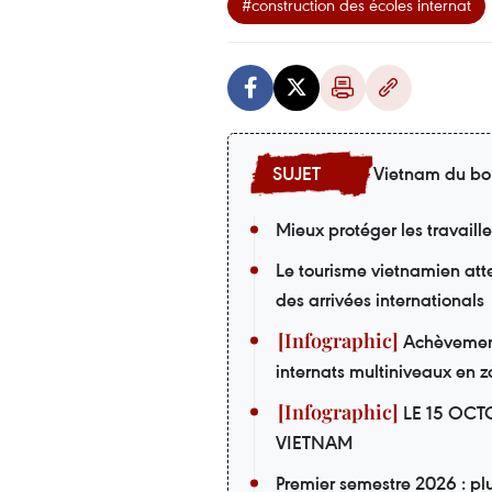
#construction des écoles internat
Vietnam du bo
Mieux protéger les travaill
Le tourisme vietnamien att
des arrivées internationals
Achèvement 
internats multiniveaux en z
LE 15 OCT
VIETNAM
Premier semestre 2026 : pl