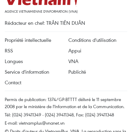
AGENCE VIETNAMIENNE D'INFORMATION (VNA)
Rédacteur en chef: TRÂN TIÊN DUÂN
Propriété intellectuelle
Conditions d'utilisation
RSS
Appui
Langues
VNA
Service d'information
Publicité
Contact
Permis de publication: 1374/GP-BTTTT délivré le 11 septembre
2008 par le ministère de l'Information et de la Communication.
Tél: (024) 39411349 - (024) 39411348, Fax: (024) 39411348
E-mail:
vietnamplus@vnanet.vn
© Droits d'auteur du VietnamPlus, VNA. La reproduction sans la