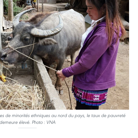
 de minorités ethniques au nord du pays, le taux de pauvreté
demeure élevé. Photo : VNA