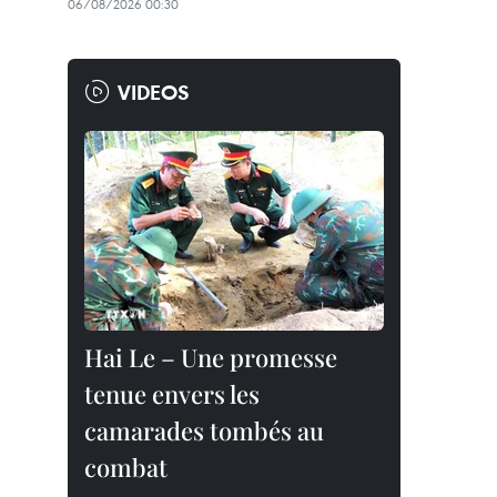
06/08/2026 00:30
VIDEOS
Hai Le – Une promesse
tenue envers les
camarades tombés au
combat