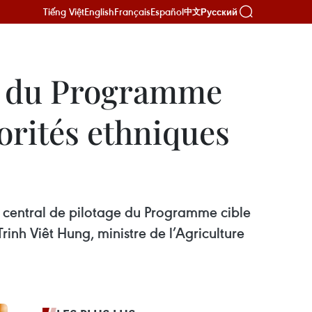
Tiếng Việt
English
Français
Español
Русский
中文
ge du Programme
orités ethniques
 central de pilotage du Programme cible
inh Viêt Hung, ministre de l’Agriculture