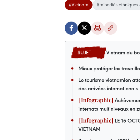
#Vietnam
#minorités ethniques
Vietnam du bo
Mieux protéger les travaill
Le tourisme vietnamien att
des arrivées internationals
Achèvement 
internats multiniveaux en z
LE 15 OCT
VIETNAM