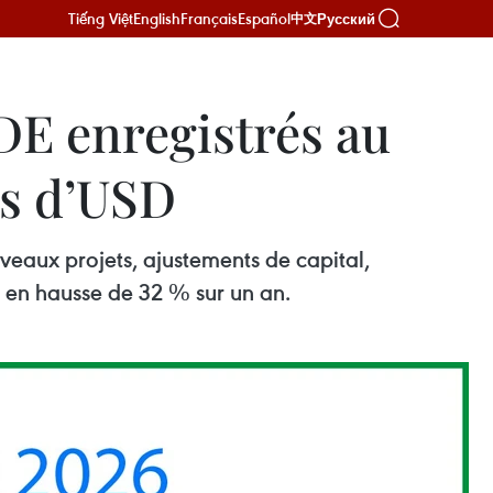
Tiếng Việt
English
Français
Español
Русский
中文
IDE enregistrés au
ds d’USD
uveaux projets, ajustements de capital,
s, en hausse de 32 % sur un an.