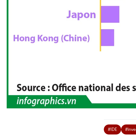
#IDE
#inve