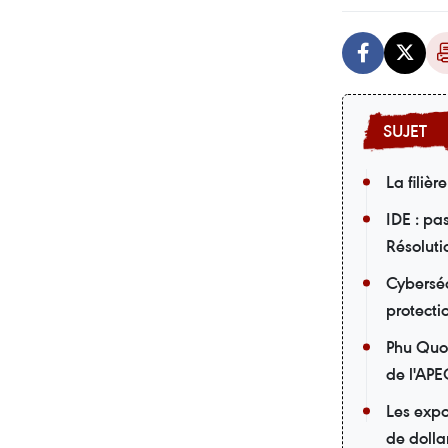
La filiè
IDE : pa
Résolut
Cyberséc
protecti
Phu Quoc
de l'AP
Les expo
de dolla