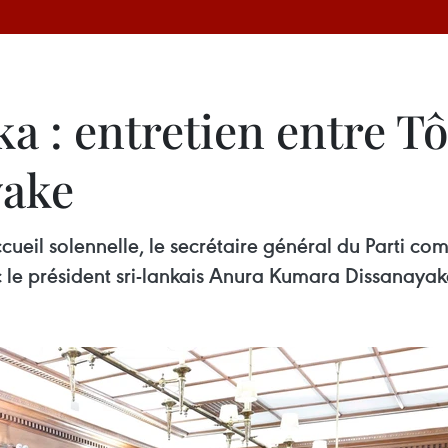
a : entretien entre T
yake
eil solennelle, le secrétaire général du Parti co
c le président sri-lankais Anura Kumara Dissanayak