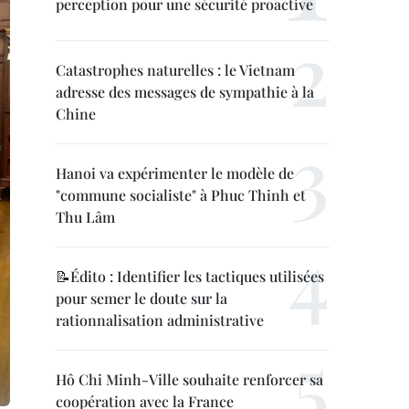
perception pour une sécurité proactive
Catastrophes naturelles : le Vietnam
adresse des messages de sympathie à la
Chine
Hanoi va expérimenter le modèle de
"commune socialiste" à Phuc Thinh et
Thu Lâm
📝Édito : Identifier les tactiques utilisées
pour semer le doute sur la
rationnalisation administrative
Hô Chi Minh-Ville souhaite renforcer sa
coopération avec la France