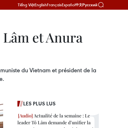
Tiếng Việt
English
Français
Español
Русский
中文
ô Lâm et Anura
mmuniste du Vietnam et président de la
e.
LES PLUS LUS
Actualité de la semaine : Le
leader Tô Lâm demande d’unifier la