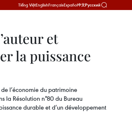
Tiếng Việt
English
Français
Español
Русский
中文
’auteur et
er la puissance
nt de l’économie du patrimoine
ans la Résolution n°80 du Bureau
 croissance durable et d’un développement