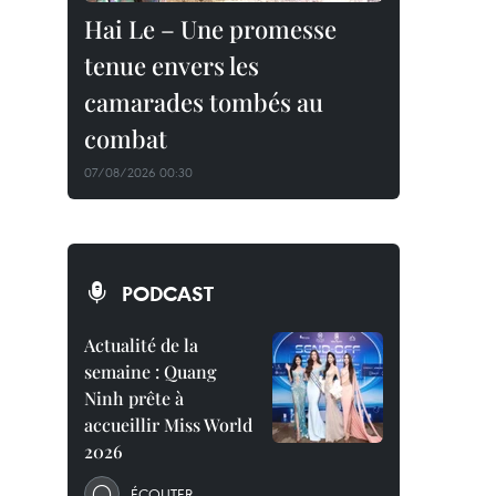
Hai Le – Une promesse
tenue envers les
camarades tombés au
combat
07/08/2026 00:30
PODCAST
Actualité de la
semaine : Quang
Ninh prête à
accueillir Miss World
2026
ÉCOUTER