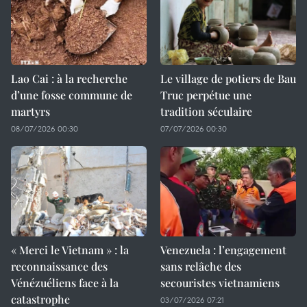
Lao Cai : à la recherche
Le village de potiers de Bau
d’une fosse commune de
Truc perpétue une
martyrs
tradition séculaire
08/07/2026 00:30
07/07/2026 00:30
« Merci le Vietnam » : la
Venezuela : l’engagement
reconnaissance des
sans relâche des
Vénézuéliens face à la
secouristes vietnamiens
catastrophe
03/07/2026 07:21