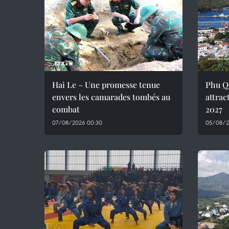
Hai Le – Une promesse tenue
Phu Q
envers les camarades tombés au
attrac
combat
2027
07/08/2026 00:30
05/08/2