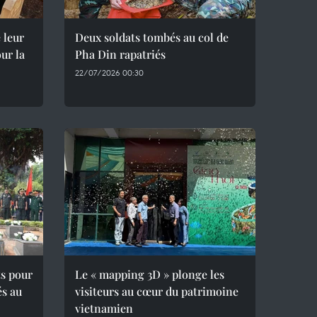
 leur
Deux soldats tombés au col de
ur la
Pha Din rapatriés
22/07/2026 00:30
ts pour
Le « mapping 3D » plonge les
és au
visiteurs au cœur du patrimoine
vietnamien