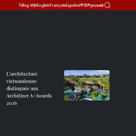
Tiếng Việt
English
Français
Español
Русский
中文
L’architecture
vietnamienne
distinguée aux
Architizer A+Awards
2026