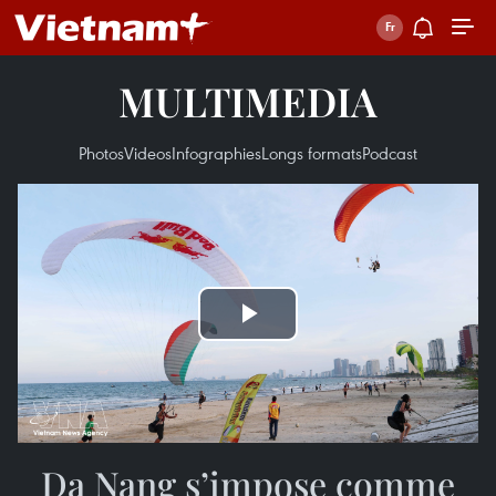
MULTIMEDIA
Photos
Videos
Infographies
Longs formats
Podcast
Play
Video
Da Nang s’impose comme