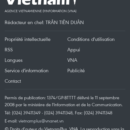
AGENCE VIETNAMIENNE D'INFORMATION (VNA)
Rédacteur en chef: TRÂN TIÊN DUÂN
Propriété intellectuelle
Conditions d'utilisation
RSS
Appui
Langues
VNA
Service d'information
Publicité
Contact
Permis de publication: 1374/GP-BTTTT délivré le 11 septembre
2008 par le ministère de l'Information et de la Communication.
Tél: (024) 39411349 - (024) 39411348, Fax: (024) 39411348
E-mail:
vietnamplus@vnanet.vn
© Droits d'auteur du VietnamPlus, VNA. La reproduction sans la