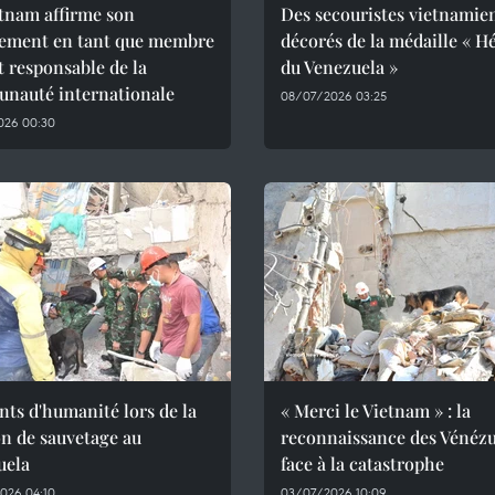
tnam affirme son
Des secouristes vietnamie
ement en tant que membre
décorés de la médaille « H
et responsable de la
du Venezuela »
nauté internationale
08/07/2026 03:25
026 00:30
ts d'humanité lors de la
« Merci le Vietnam » : la
n de sauvetage au
reconnaissance des Vénézu
uela
face à la catastrophe
026 04:10
03/07/2026 10:09