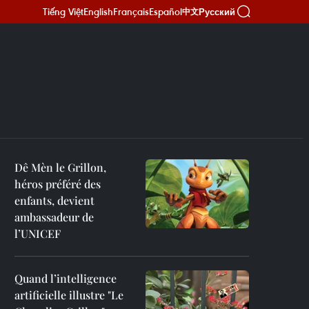
Tiếng Việt
English
Français
Español
Русский
中文
Dê Mèn le Grillon,
héros préféré des
enfants, devient
ambassadeur de
l’UNICEF
Quand l’intelligence
artificielle illustre "Le