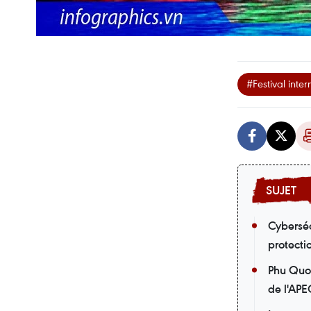
#Festival inte
Cyberséc
protecti
Phu Quoc
de l'AP