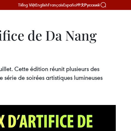
Tiếng Việt
English
Français
Español
Русский
中文
tifice de Da Nang
llet. Cette édition réunit plusieurs des
 série de soirées artistiques lumineuses