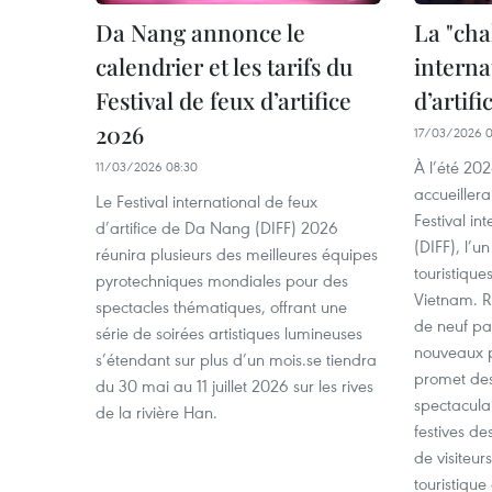
Da Nang annonce le
La "cha
calendrier et les tarifs du
interna
Festival de feux d’artifice
d’artif
2026
17/03/2026 
À l’été 202
11/03/2026 08:30
accueillera
Le Festival international de feux
Festival in
d’artifice de Da Nang (DIFF) 2026
(DIFF), l’u
réunira plusieurs des meilleures équipes
touristiqu
pyrotechniques mondiales pour des
Vietnam. R
spectacles thématiques, offrant une
de neuf pay
série de soirées artistiques lumineuses
nouveaux pa
s’étendant sur plus d’un mois.se tiendra
promet des
du 30 mai au 11 juillet 2026 sur les rives
spectaculai
de la rivière Han.
festives de
de visiteur
touristique 