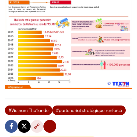
#Vietnam-Thaïlande
#partenariat stratégique renforcé