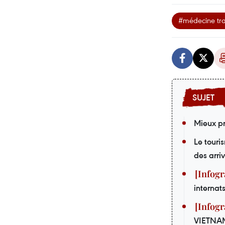
#médecine tra
Mieux pr
Le touri
des arri
internat
VIETNA