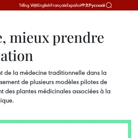
Tiếng Việt
English
Français
Español
Русский
中文
e, mieux prendre
lation
t de la médecine traditionnelle dans la
ssement de plusieurs modèles pilotes de
t des plantes médicinales associées à la
ique.