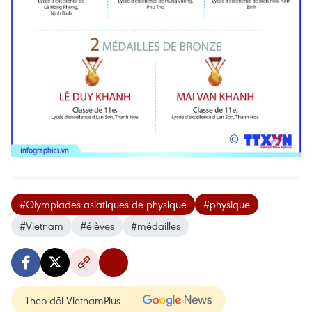
#Olympiades asiatiques de physique
#physique
#Vietnam
#élèves
#médailles
Theo dõi VietnamPlus