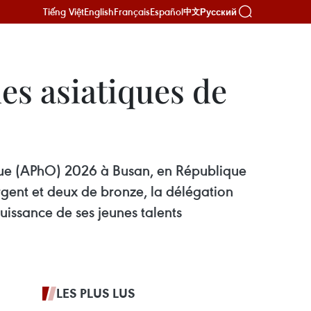
Tiếng Việt
English
Français
Español
Русский
中文
es asiatiques de
que (APhO) 2026 à Busan, en République
rgent et deux de bronze, la délégation
uissance de ses jeunes talents
LES PLUS LUS