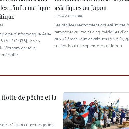
es d'informatique
asiatiques au Japon
ifique
14/05/2026 08:00
Les athlètes vietnamiens ont été invités 
51
remporter au moins cinq médailles d’or
mpiade d'informatique Asie-
aux 20èmes Jeux asiatiques (ASIAD), q
6 (APIO 2026), les six
se tiendront en septembre au Japon.
du Vietnam ont tous
 médaille.
flotte de pêche et la
 des résultats encourageants :