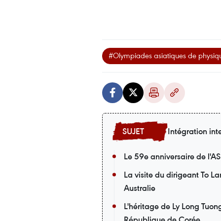
#Olympiades asiatiques de physi
Intégration int
Le 59e anniversaire de l'A
La visite du dirigeant To L
Australie
L'héritage de Ly Long Tuong
République de Corée