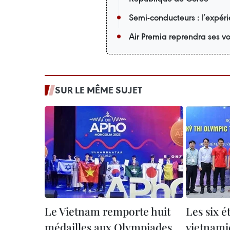
Semi-conducteurs : l’expér
Air Premia reprendra ses v
SUR LE MÊME SUJET
Le Vietnam remporte huit
Les six é
médailles aux Olympiades
vietnami