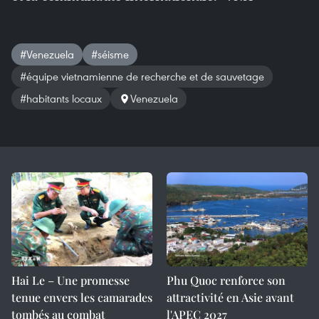
#Venezuela
#séisme
#équipe vietnamienne de recherche et de sauvetage
#habitants locaux
Venezuela
Hai Le – Une promesse
Phu Quoc renforce son
tenue envers les camarades
attractivité en Asie avant
tombés au combat
l'APEC 2027