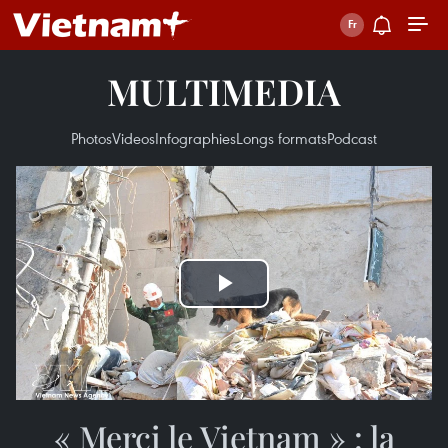
MULTIMEDIA
Photos
Videos
Infographies
Longs formats
Podcast
Play
Video
« Merci le Vietnam » : la