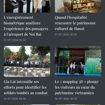
L'enregistrement
Quand l'hospitalité
biométrique améliore
rencontre le patrimoine
l'expérience des passagers
culturel de Hanoï
à l'aéroport de Noi Bai
17/07/2026 00:30
21/07/2026 00:30
Gia Lai intensifie ses
Le « mapping 3D » plonge
efforts pour identifier les
les visiteurs au cœur du
soldats tombés au combat
patrimoine vietnamien
15/07/2026 00:30
14/07/2026 00:30