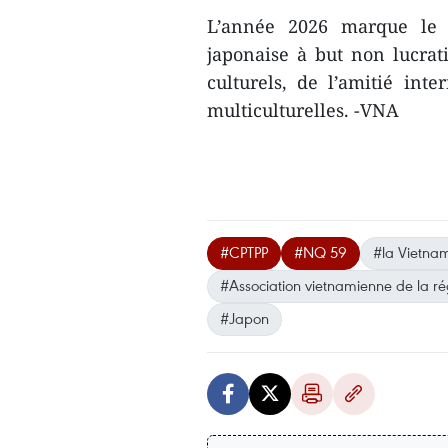
L’année 2026 marque le 2
japonaise à but non lucrat
culturels, de l’amitié int
multiculturelles. -VNA
#CPTPP
#NQ 59
#la Vietna
#Association vietnamienne de la r
#Japon