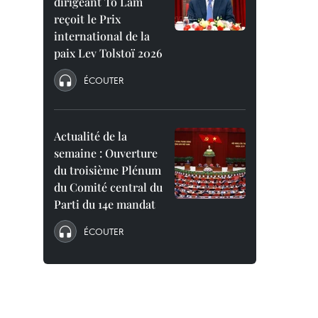
dirigeant To Lam
reçoit le Prix
international de la
paix Lev Tolstoï 2026
ÉCOUTER
Actualité de la
semaine : Ouverture
du troisième Plénum
du Comité central du
Parti du 14e mandat
ÉCOUTER