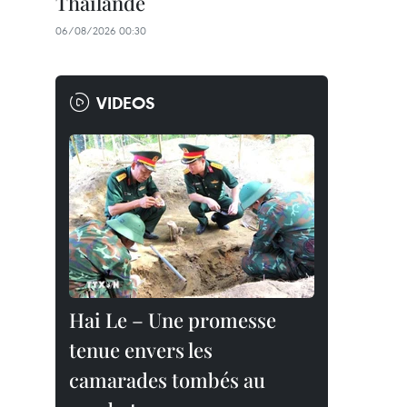
Thaïlande
06/08/2026 00:30
VIDEOS
Hai Le – Une promesse
tenue envers les
camarades tombés au