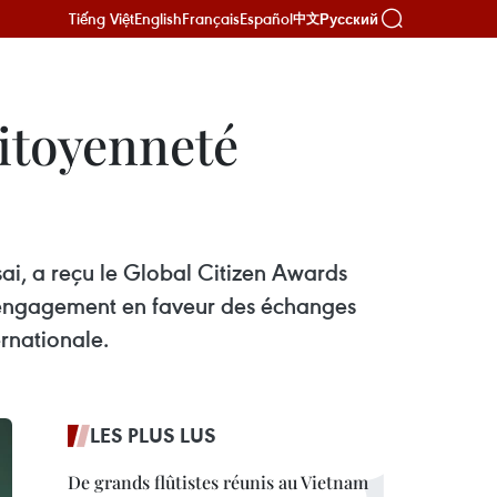
Tiếng Việt
English
Français
Español
Русский
中文
Citoyenneté
ai, a reçu le Global Citizen Awards
n engagement en faveur des échanges
ernationale.
LES PLUS LUS
De grands flûtistes réunis au Vietnam