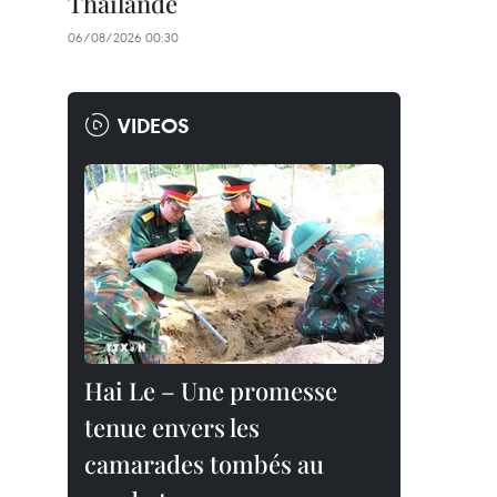
Thaïlande
06/08/2026 00:30
VIDEOS
Hai Le – Une promesse
tenue envers les
camarades tombés au