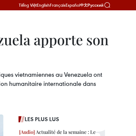
Tiếng Việt
English
Français
Español
Русский
中文
uela apporte son
ques vietnamiennes au Venezuela ont
ssion humanitaire internationale dans
LES PLUS LUS
Actualité de la semaine : Le