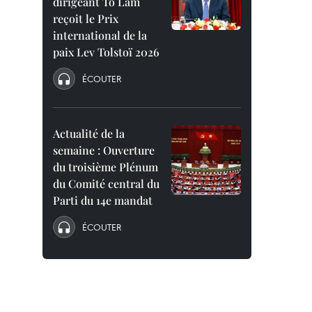
dirigeant To Lam
reçoit le Prix
international de la
paix Lev Tolstoï 2026
ÉCOUTER
Actualité de la
semaine : Ouverture
du troisième Plénum
du Comité central du
Parti du 14e mandat
ÉCOUTER