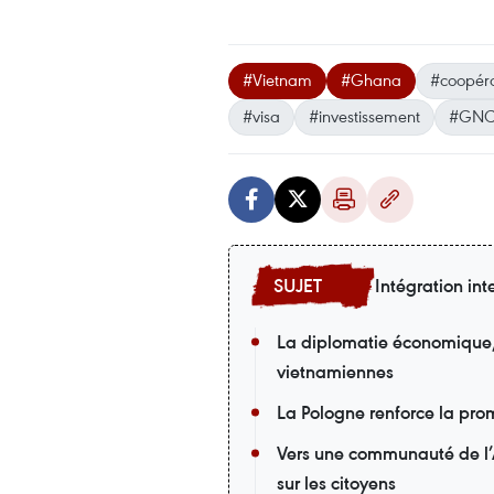
#Vietnam
#Ghana
#coopér
#visa
#investissement
#GNC
Intégration int
La diplomatie économique, u
vietnamiennes
La Pologne renforce la pro
Vers une communauté de l’
sur les citoyens