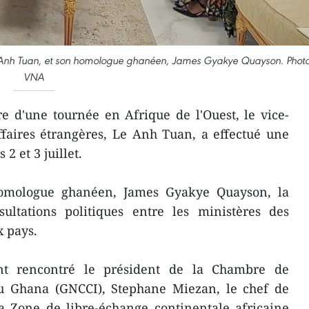
Le Anh Tuan, et son homologue ghanéen, James Gyakye Quayson. Photo
VNA
e d'une tournée en Afrique de l'Ouest, le vice-
faires étrangères, Le Anh Tuan, a effectué une
 2 et 3 juillet.
homologue ghanéen, James Gyakye Quayson, la
ultations politiques entre les ministères des
x pays.
 rencontré le président de la Chambre de
u Ghana (GNCCI), Stephane Miezan, le chef de
la Zone de libre-échange continentale africaine