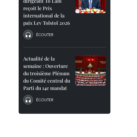
dirigeant To Lam
reçoit le Prix
international de la
paix Lev Tolstoï 2026
ÉCOUTER
Actualité de la
semaine : Ouverture
du troisième Plénum
du Comité central du
Parti du 14e mandat
ÉCOUTER