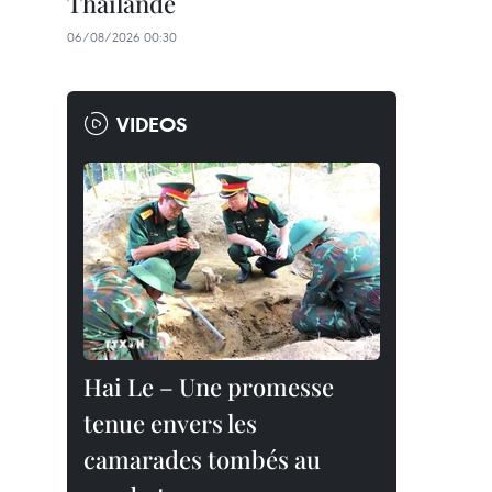
Thaïlande
06/08/2026 00:30
VIDEOS
Hai Le – Une promesse
tenue envers les
camarades tombés au