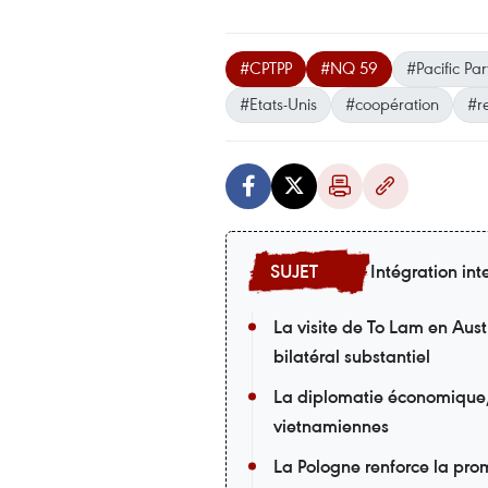
#CPTPP
#NQ 59
#Pacific Par
#Etats-Unis
#coopération
#re
Intégration int
La visite de To Lam en Aust
bilatéral substantiel
La diplomatie économique, u
vietnamiennes
La Pologne renforce la pro