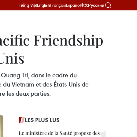
Tiếng Việt
English
Français
Español
Русский
中文
cific Friendship
Unis
 Quang Tri, dans le cadre du
 du Vietnam et des États-Unis de
e les deux parties.
LES PLUS LUS
Le ministère de la Santé propose des