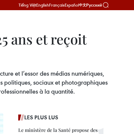
Tiếng Việt
English
Français
Español
Русский
中文
5 ans et reçoit
ecture et l’essor des médias numériques,
s politiques, sociaux et photographiques
ofessionnelles à la quantité.
LES PLUS LUS
Le ministère de la Santé propose des