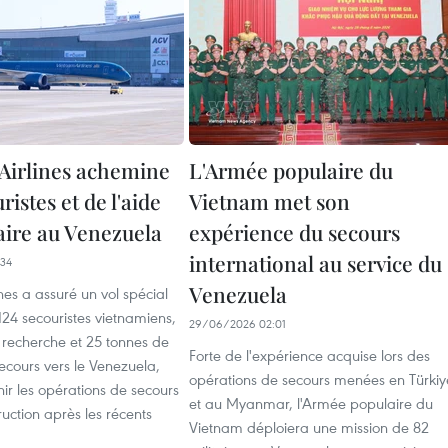
Airlines achemine
L'Armée populaire du
ristes et de l'aide
Vietnam met son
ire au Venezuela
expérience du secours
international au service du
34
Venezuela
nes a assuré un vol spécial
124 secouristes vietnamiens,
29/06/2026 02:01
 recherche et 25 tonnes de
Forte de l'expérience acquise lors des
ecours vers le Venezuela,
opérations de secours menées en Türkiy
nir les opérations de secours
et au Myanmar, l'Armée populaire du
ruction après les récents
Vietnam déploiera une mission de 82