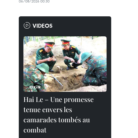
06/08/2026 00:30
VIDEOS
Hai Le – Une promesse
tenue envers les
camarades tombés au
combat