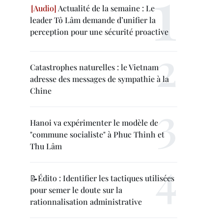
Actualité de la semaine : Le
leader Tô Lâm demande d’unifier la
perception pour une sécurité proactive
Catastrophes naturelles : le Vietnam
adresse des messages de sympathie à la
Chine
Hanoi va expérimenter le modèle de
"commune socialiste" à Phuc Thinh et
Thu Lâm
📝Édito : Identifier les tactiques utilisées
pour semer le doute sur la
rationnalisation administrative