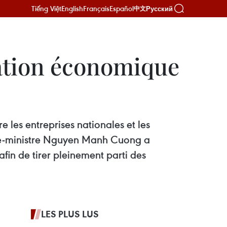
Tiếng Việt
English
Français
Español
Русский
中文
ration économique
e les entreprises nationales et les
vice-ministre Nguyen Manh Cuong a
fin de tirer pleinement parti des
LES PLUS LUS