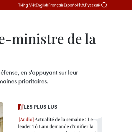
Tiếng Việt
English
Français
Español
Русский
中文
e-ministre de la
éfense, en s'appuyant sur leur
aines prioritaires.
LES PLUS LUS
Actualité de la semaine : Le
leader Tô Lâm demande d’unifier la