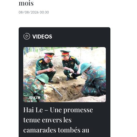
mois
08/08/2026 00:30
VIDEOS
Hai Le – Une promesse
tenue envers les
camarades tombés au