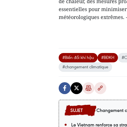
de chaleur, des mesures proa
essentielles pour minimiser 
météorologiques extrêmes.
#Biến đổi khí hậu
#BĐKH
#C
#changement climatique
Changement c
Le Vietnam renforce sa st