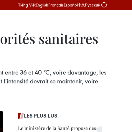
Tiếng Việt
English
Français
Español
Русский
中文
orités sanitaires
t entre 36 et 40 °C, voire davantage, les
 l’intensité devrait se maintenir, voire
LES PLUS LUS
Le ministère de la Santé propose des