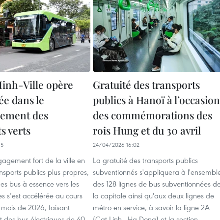
inh-Ville opère
Gratuité des transports
ée dans le
publics à Hanoï à l’occasion
pement des
des commémorations des
s verts
rois Hung et du 30 avril
15
24/04/2026 16:02
agement fort de la ville en
La gratuité des transports publics
nsports publics plus propres,
subventionnés s'appliquera à l'ensembl
 des bus à essence vers les
des 128 lignes de bus subventionnées d
es s’est accélérée au cours
la capitale ainsi qu'aux deux lignes de
 mois de 2026, faisant
métro en service, à savoir la ligne 2A
t des bus électriques de 40
(Cat Linh - Ha Dong) et la section