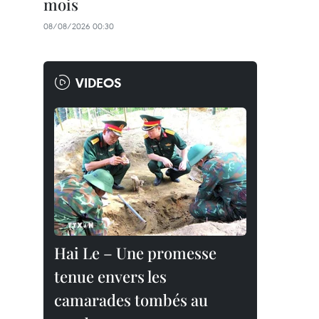
mois
08/08/2026 00:30
VIDEOS
Hai Le – Une promesse
tenue envers les
camarades tombés au