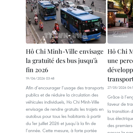
Hô Chi Minh-Ville envisage
Hô Chi M
la gratuité des bus jusqu’à
une perc
fin 2026
dévelop
transport
19/06/2026 03:48
Afin d’encourager l’usage des transports
27/05/2026 04:
publics et de réduire la circulation des
Grâce à l’eng
véhicules individuels, Ho Chi Minh-Ville
faveur de tra
envisage de rendre gratuits les trajets en
la transition
autobus pour tous les habitants à partir
bus électriqu
du 1er juillet 2026 et jusqu’à la fin de
des premiers
l’année. Cette mesure, à forte portée
passer la par