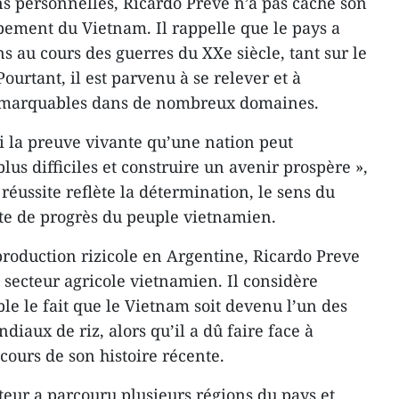
ns personnelles, Ricardo Preve n’a pas caché son
ement du Vietnam. Il rappelle que le pays a
 au cours des guerres du XXe siècle, tant sur le
urtant, il est parvenu à se relever et à
remarquables dans de nombreux domaines.
i la preuve vivante qu’une nation peut
lus difficiles et construire un avenir prospère »,
e réussite reflète la détermination, le sens du
ante de progrès du peuple vietnamien.
 production rizicole en Argentine, Ricardo Preve
 secteur agricole vietnamien. Il considère
e le fait que le Vietnam soit devenu l’un des
iaux de riz, alors qu’il a dû faire face à
 cours de son histoire récente.
ateur a parcouru plusieurs régions du pays et