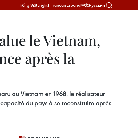
Tiếng Việt
English
Français
Español
Русский
中文
alue le Vietnam,
nce après la
aru au Vietnam en 1968, le réalisateur
 capacité du pays à se reconstruire après