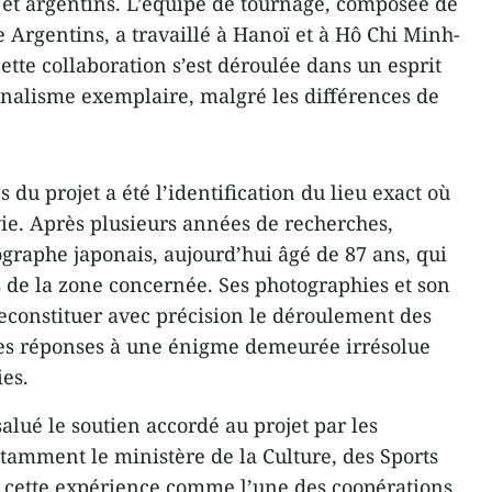
et argentins. L’équipe de tournage, composée de
 Argentins, a travaillé à Hanoï et à Hô Chi Minh-
cette collaboration s’est déroulée dans un esprit
nnalisme exemplaire, malgré les différences de
du projet a été l’identification du lieu exact où
vie. Après plusieurs années de recherches,
ographe japonais, aujourd’hui âgé de 87 ans, qui
ts de la zone concernée. Ses photographies et son
econstituer avec précision le déroulement des
es réponses à une énigme demeurée irrésolue
es.
alué le soutien accordé au projet par les
tamment le ministère de la Culture, des Sports
e cette expérience comme l’une des coopérations