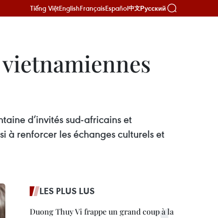
Tiếng Việt
English
Français
Español
Русский
中文
s vietnamiennes
aine d’invités sud-africains et
i à renforcer les échanges culturels et
LES PLUS LUS
Duong Thuy Vi frappe un grand coup à la