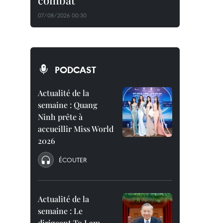
combat
07/08/2026 00:30
PODCAST
Actualité de la
semaine : Quang
Ninh prête à
accueillir Miss World
2026
ÉCOUTER
Actualité de la
semaine : Le
dirigeant To Lam