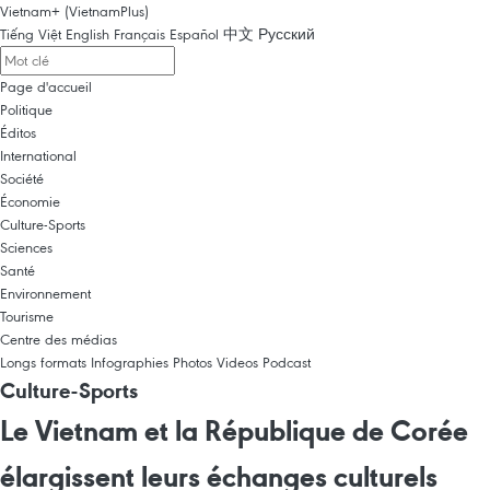
Vietnam+ (VietnamPlus)
Tiếng Việt
English
Français
Español
中文
Русский
Page d'accueil
Politique
Éditos
International
Société
Économie
Culture-Sports
Sciences
Santé
Environnement
Tourisme
Centre des médias
Longs formats
Infographies
Photos
Videos
Podcast
Culture-Sports
Le Vietnam et la République de Corée
élargissent leurs échanges culturels