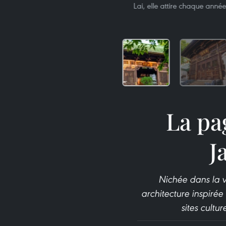
Lai, elle attire chaque anné
La pa
J
Nichée dans la v
architecture inspirée
sites cultu