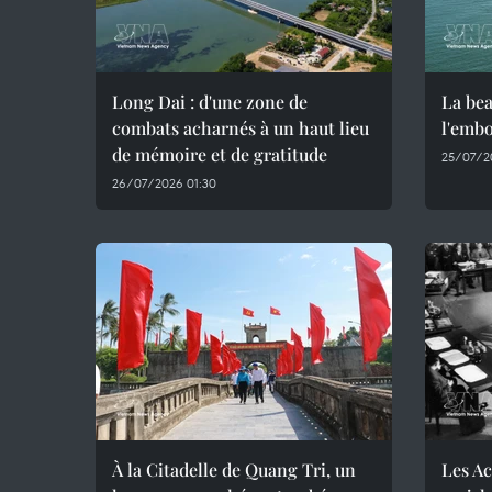
Long Dai : d'une zone de
La bea
combats acharnés à un haut lieu
l'emb
de mémoire et de gratitude
25/07/2
26/07/2026 01:30
À la Citadelle de Quang Tri, un
Les Ac