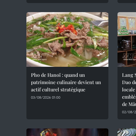
Pho de Hanoï : quand un
Lang S
patrimoine culinaire devient un
Dao d
actif culturel stratégique
locale
emblé
03/08/2026 01:00
de Mâ
02/08/2