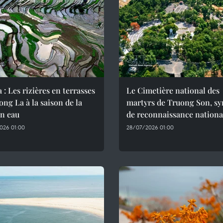
 : Les rizières en terrasses
Le Cimetière national des
ng La à la saison de la
martyrs de Truong Son, s
en eau
de reconnaissance nationa
026 01:00
28/07/2026 01:00