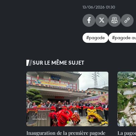
13/06/2026 01:30
#pagode
#pagode au s
SUR LE MÊME SUJET
Inauguration de la première pagode
La pago