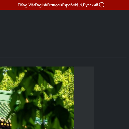
Tiếng Việt
English
Français
Español
Русский
中文