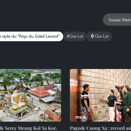
Suivez Viet
tyle du "Pays du Soleil Levant"
#Gia Lai
Gia Lai
de Serey Meang Kol Sa Kor,
Pagode Cuong Xa : record as