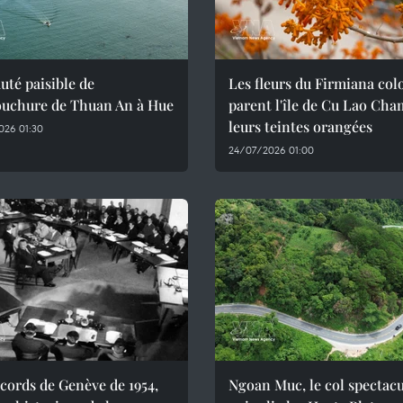
uté paisible de
Les fleurs du Firmiana col
ouchure de Thuan An à Hue
parent l'île de Cu Lao Cha
leurs teintes orangées
026 01:30
24/07/2026 01:00
cords de Genève de 1954,
Ngoan Muc, le col spectacu