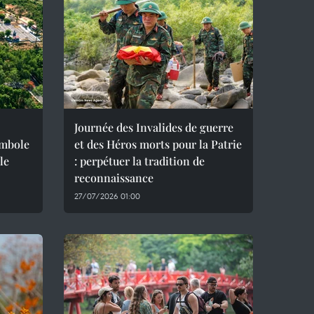
Journée des Invalides de guerre
ymbole
et des Héros morts pour la Patrie
le
: perpétuer la tradition de
reconnaissance
27/07/2026 01:00