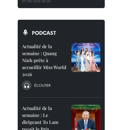
07/08/2026 00:30
PODCAST
Actualité de la
semaine : Quang
Ninh prête à
accueillir Miss World
2026
ÉCOUTER
Actualité de la
semaine : Le
dirigeant To Lam
reçoit le Prix