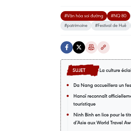
#Văn hóa soi đường
#NQ 80
#patrimoine
#Festival de Huê
La culture écla
Da Nang accueillera un fes
Hanoï reconnaît officiellem
touristique
Ninh Binh en lice pour le t
d’Asie aux World Travel A