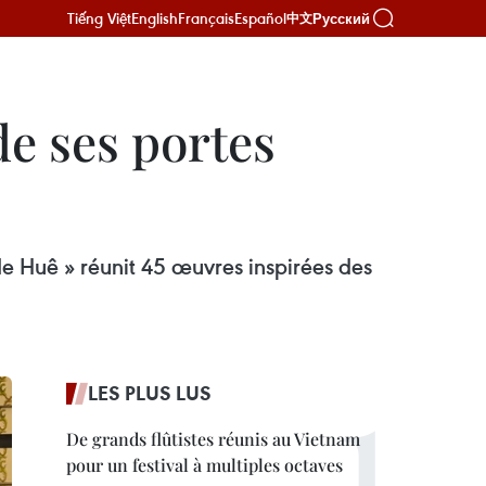
Tiếng Việt
English
Français
Español
Русский
中文
de ses portes
de Huê » réunit 45 œuvres inspirées des
LES PLUS LUS
De grands flûtistes réunis au Vietnam
pour un festival à multiples octaves