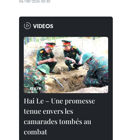
06/08/2026 00:30
VIDEOS
Hai Le – Une promesse
tenue envers les
camarades tombés au
combat