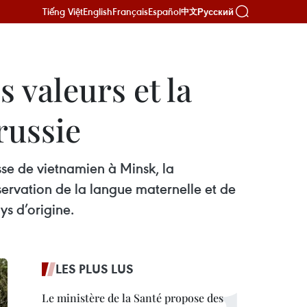
Tiếng Việt
English
Français
Español
Русский
中文
 valeurs et la
russie
se de vietnamien à Minsk, la
rvation de la langue maternelle et de
ys d’origine.
LES PLUS LUS
Le ministère de la Santé propose des