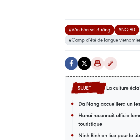
#Văn hóa soi đường
#NQ 80
#Camp d’été de langue vietnamie
La culture écla
Da Nang accueillera un fes
Hanoï reconnaît officiellem
touristique
Ninh Binh en lice pour le t