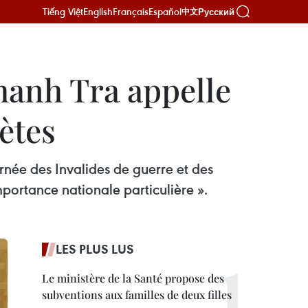
Tiếng Việt
English
Français
Español
Русский
中文
hanh Tra appelle
rètes
rnée des Invalides de guerre et des
mportance nationale particulière ».
LES PLUS LUS
Le ministère de la Santé propose des
subventions aux familles de deux filles