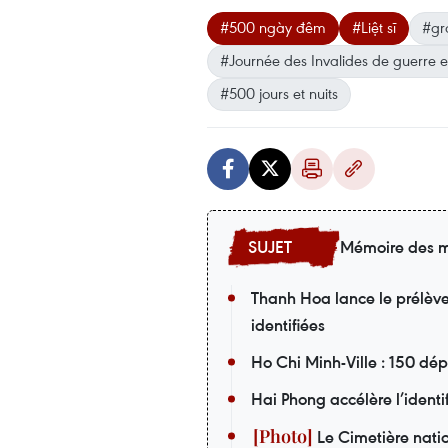
#500 ngày đêm
#Liệt sĩ
#gr
#Journée des Invalides de guerre e
#500 jours et nuits
Mémoire des m
Thanh Hoa lance le prélèv
identifiées
Ho Chi Minh-Ville : 150 dé
Hai Phong accélère l’identi
Le Cimetière nati