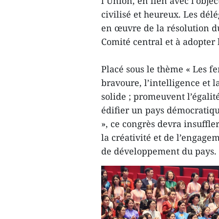
l’Union, en lien avec l’obje
civilisé et heureux. Les dél
en œuvre de la résolution du
Comité central et à adopter 
Placé sous le thème « Les f
bravoure, l’intelligence et 
solide ; promeuvent l’égalit
édifier un pays démocratique
», ce congrès devra insuffle
la créativité et de l’engag
de développement du pays.​