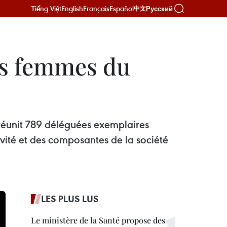
Tiếng Việt
English
Français
Español
Русский
中文
es femmes du
 réunit 789 déléguées exemplaires
tivité et des composantes de la société
LES PLUS LUS
Le ministère de la Santé propose des