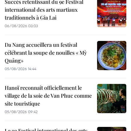
Succès retentissant du 9e Festival
international des arts martiaux
traditionnels à Gia Lai
06/08/2026 03:03
Da Nang accueillera un festival
célébrant la soupe de nouilles « Mỳ
Quảng»
05/08/2026 14:44
Hanoï reconnaît officiellement le
village de la soie de Van Phuc comme
site touristique
05/08/2026 09:42
Le 9e Festival international des arts