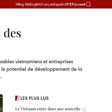
Tiếng Việt
English
Français
Español
Русский
中文
 des
sables vietnamiens et entreprises
t le potentiel de développement de la
.
LES PLUS LUS
Le Vietnam entre dans une nouvelle