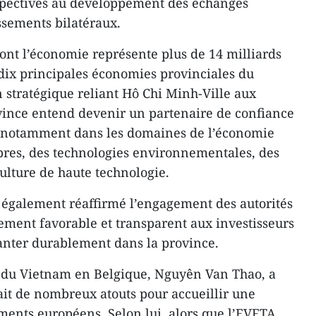
spectives au développement des échanges
ssements bilatéraux.
dont l’économie représente plus de 14 milliards
 dix principales économies provinciales du
n stratégique reliant Hô Chi Minh-Ville aux
vince entend devenir un partenaire de confiance
s, notamment dans les domaines de l’économie
opres, des technologies environnementales, des
culture de haute technologie.
 également réaffirmé l’engagement des autorités
nement favorable et transparent aux investisseurs
anter durablement dans la province.
r du Vietnam en Belgique, Nguyên Van Thao, a
it de nombreux atouts pour accueillir une
ments européens. Selon lui, alors que l’EVFTA