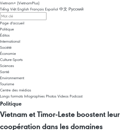
Vietnam+ (VietnamPlus)
Tiếng Việt
English
Français
Español
中文
Русский
Page d'accueil
Politique
Éditos
International
Société
Économie
Culture-Sports
Sciences
Santé
Environnement
Tourisme
Centre des médias
Longs formats
Infographies
Photos
Videos
Podcast
Politique
Vietnam et Timor-Leste boostent leur
coopération dans les domaines