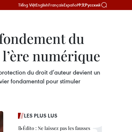
Tiếng Việt
English
Français
Español
Русский
中文
: fondement du
 l’ère numérique
rotection du droit d’auteur devient un
evier fondamental pour stimuler
LES PLUS LUS
📝Édito : Ne laissez pas les fausses