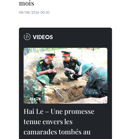
mois
08/08/2026 00:30
VIDEOS
Hai Le – Une promesse
tenue envers les
camarades tombés au