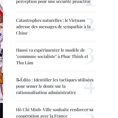
perception pour une sécurité proactive
Catastrophes naturelles : le Vietnam
adresse des messages de sympathie à la
Chine
Hanoi va expérimenter le modèle de
"commune socialiste" à Phuc Thinh et
Thu Lâm
📝Édito : Identifier les tactiques utilisées
pour semer le doute sur la
rationnalisation administrative
Hô Chi Minh-Ville souhaite renforcer sa
coopération avec la France