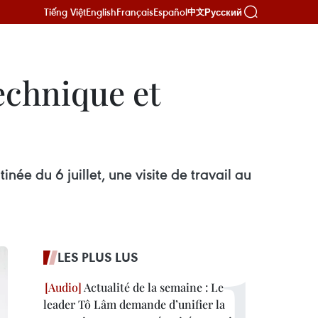
Tiếng Việt
English
Français
Español
Русский
中文
echnique et
née du 6 juillet, une visite de travail au
LES PLUS LUS
Actualité de la semaine : Le
leader Tô Lâm demande d’unifier la