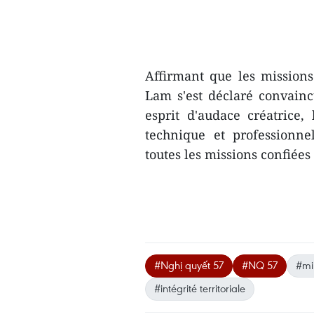
Affirmant que les missions
Lam s'est déclaré convaincu
esprit d'audace créatrice,
technique et professionne
toutes les missions confiées 
#Nghị quyết 57
#NQ 57
#min
#intégrité territoriale