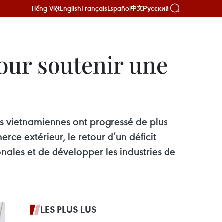
Tiếng Việt
English
Français
Español
Русский
中文
our soutenir une
s vietnamiennes ont progressé de plus
e extérieur, le retour d’un déficit
nales et de développer les industries de
LES PLUS LUS