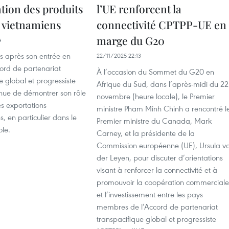
tion des produits
l’UE renforcent la
s vietnamiens
connectivité CPTPP-UE en
marge du G20
4
ns après son entrée en
22/11/2025 22:13
cord de partenariat
À l’occasion du Sommet du G20 en
e global et progressiste
Afrique du Sud, dans l’après-midi du 22
inue de démontrer son rôle
novembre (heure locale), le Premier
s exportations
ministre Pham Minh Chinh a rencontré l
, en particulier dans le
Premier ministre du Canada, Mark
ole.
Carney, et la présidente de la
Commission européenne (UE), Ursula v
der Leyen, pour discuter d’orientations
visant à renforcer la connectivité et à
promouvoir la coopération commerciale
et l’investissement entre les pays
membres de l’Accord de partenariat
transpacifique global et progressiste