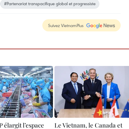
#Partenariat transpacifique global et progressiste
Suivez VietnamPlus
 élargit l’espace
Le Vietnam, le Canada et