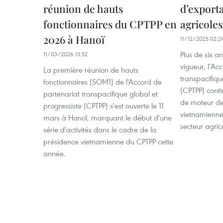
réunion de hauts
d’exporta
fonctionnaires du CPTPP en
agricole
2026 à Hanoï
11/12/2025 02:2
Plus de six a
11/03/2026 13:52
vigueur, l’Ac
La première réunion de hauts
transpacifiqu
fonctionnaires (SOM1) de l'Accord de
(CPTPP) cont
partenariat transpacifique global et
de moteur de
progressiste (CPTPP) s'est ouverte le 11
vietnamiennes
mars à Hanoï, marquant le début d'une
secteur agric
série d'activités dans le cadre de la
présidence vietnamienne du CPTPP cette
année.